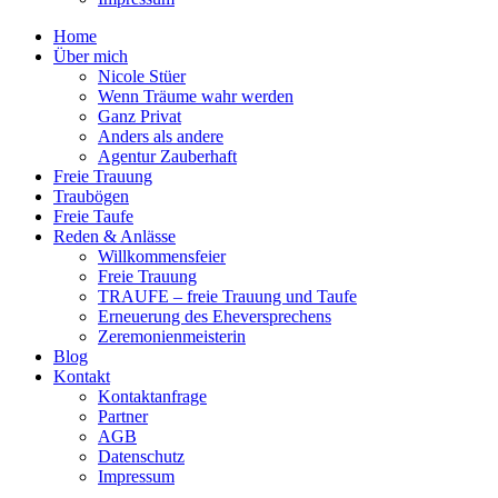
Home
Über mich
Nicole Stüer
Wenn Träume wahr werden
Ganz Privat
Anders als andere
Agentur Zauberhaft
Freie Trauung
Traubögen
Freie Taufe
Reden & Anlässe
Willkommensfeier
Freie Trauung
TRAUFE – freie Trauung und Taufe
Erneuerung des Eheversprechens
Zeremonienmeisterin
Blog
Kontakt
Kontaktanfrage
Partner
AGB
Datenschutz
Impressum