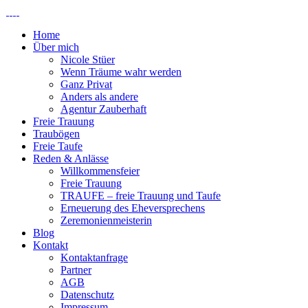
Home
Über mich
Nicole Stüer
Wenn Träume wahr werden
Ganz Privat
Anders als andere
Agentur Zauberhaft
Freie Trauung
Traubögen
Freie Taufe
Reden & Anlässe
Willkommensfeier
Freie Trauung
TRAUFE – freie Trauung und Taufe
Erneuerung des Eheversprechens
Zeremonienmeisterin
Blog
Kontakt
Kontaktanfrage
Partner
AGB
Datenschutz
Impressum